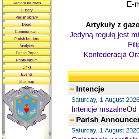
E-m
Kamera na żywo
History
Parish library
Artykuły z gaze
Dead
Communicant
Jedyną regułą jest mi
Parish borders
Fil
Acolytes
Konfederacja Ora
Parish Paper
Photo Album
Links
Events
Site map
Intencje
Saturday, 1 August 202
Intencje mszalne
Od 
Parish Announce
Saturday, 1 August 202