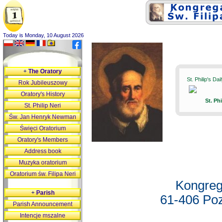
Today is Monday, 10 August 2026
+
The Oratory
St. Philip's Da
Rok Jubileuszowy
Oratory's History
St. Ph
St. Philip Neri
Św. Jan Henryk Newman
Święci Oratorium
Oratory's Members
Address book
Muzyka oratorium
Oratorium św. Filipa Neri
Kongreg
+
Parish
61-406 Poz
Parish Announcement
Intencje mszalne