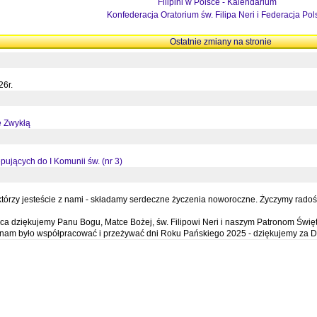
Filipini w Polsce - Kalendarium
Konfederacja Oratorium św. Filipa Neri i Federacja Pol
Ostatnie zmiany na stronie
26r.
ę Zwykłą
pujących do I Komunii św. (nr 3)
órzy jesteście z nami - składamy serdeczne życzenia noworoczne. Życzymy radości,
a dziękujemy Panu Bogu, Matce Bożej, św. Filipowi Neri i naszym Patronom Święt
e nam było współpracować i przeżywać dni Roku Pańskiego 2025 - dziękujemy za D