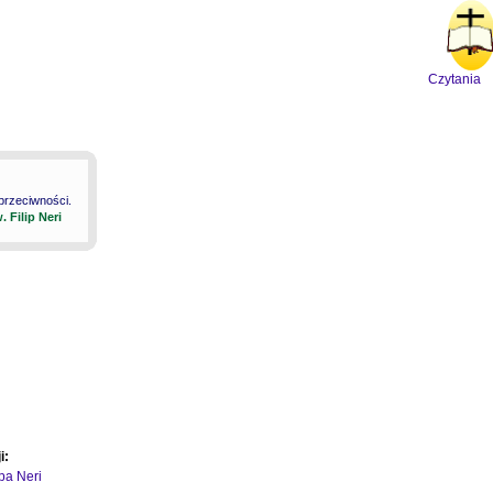
Czytania
 przeciwności.
. Filip Neri
i:
ipa Neri