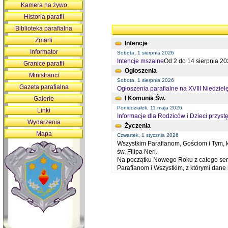
Kamera na żywo
Historia parafii
Biblioteka parafialna
Zmarli
Intencje
Informator
Sobota, 1 sierpnia 2026
Intencje mszalne
Od 2 do 14 sierpnia 20
Granice parafii
Ogłoszenia
Ministranci
Sobota, 1 sierpnia 2026
Gazeta parafialna
Ogłoszenia parafialne na XVIII Niedziel
I Komunia Św.
Galerie
Poniedziałek, 11 maja 2026
Linki
Informacje dla Rodziców i Dzieci przystę
Wydarzenia
Życzenia
Mapa
Czwartek, 1 stycznia 2026
Wszystkim Parafianom, Gościom i Tym, kt
św. Filipa Neri.
Na początku Nowego Roku z całego serc
Parafianom i Wszystkim, z którymi dan