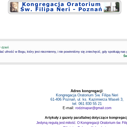
y dzień
ć ufność w Bogu, który jest niezmienny, i nie powinniśmy się zniechęcić, gdy spotkają nas
Św
Adres kongregacji
:
Kongregacja Oratorium Św. Filipa Neri
61-406 Poznań, ul. ks. Kazimierza Waseli 3,
tel. 061 830 55 21
E-mail:
rodzinapar@gmail.com
Artykuły z gazety parafialnej dotyczące kongregacj
Jedyną regułą jest miłość. O Kongregacji Oratorium św. Fil