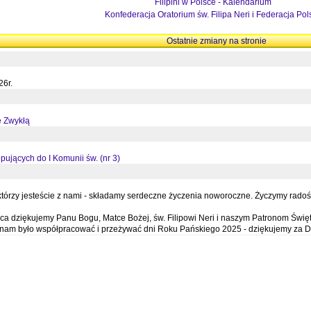
Filipini w Polsce - Kalendarium
Konfederacja Oratorium św. Filipa Neri i Federacja Pol
Ostatnie zmiany na stronie
26r.
ę Zwykłą
pujących do I Komunii św. (nr 3)
órzy jesteście z nami - składamy serdeczne życzenia noworoczne. Życzymy radości,
a dziękujemy Panu Bogu, Matce Bożej, św. Filipowi Neri i naszym Patronom Święt
e nam było współpracować i przeżywać dni Roku Pańskiego 2025 - dziękujemy za D