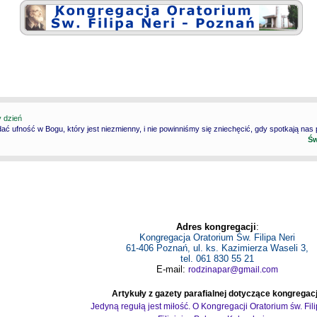
y dzień
ć ufność w Bogu, który jest niezmienny, i nie powinniśmy się zniechęcić, gdy spotkają nas
Św
Adres kongregacji
:
Kongregacja Oratorium Św. Filipa Neri
61-406 Poznań, ul. ks. Kazimierza Waseli 3,
tel. 061 830 55 21
E-mail:
rodzinapar@gmail.com
Artykuły z gazety parafialnej dotyczące kongregacj
Jedyną regułą jest miłość. O Kongregacji Oratorium św. Fil