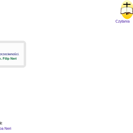
Czytania
 przeciwności.
. Filip Neri
i:
ipa Neri