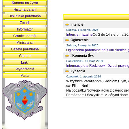
Kamera na żywo
Historia parafii
Biblioteka parafialna
Zmarli
Intencje
Informator
Sobota, 1 sierpnia 2026
Intencje mszalne
Od 2 do 14 sierpnia 20
Granice parafii
Ogłoszenia
Ministranci
Sobota, 1 sierpnia 2026
Gazeta parafialna
Ogłoszenia parafialne na XVIII Niedziel
I Komunia Św.
Galerie
Poniedziałek, 11 maja 2026
Linki
Informacje dla Rodziców i Dzieci przystę
Wydarzenia
Życzenia
Mapa
Czwartek, 1 stycznia 2026
Wszystkim Parafianom, Gościom i Tym, kt
św. Filipa Neri.
Na początku Nowego Roku z całego serc
Parafianom i Wszystkim, z którymi dan