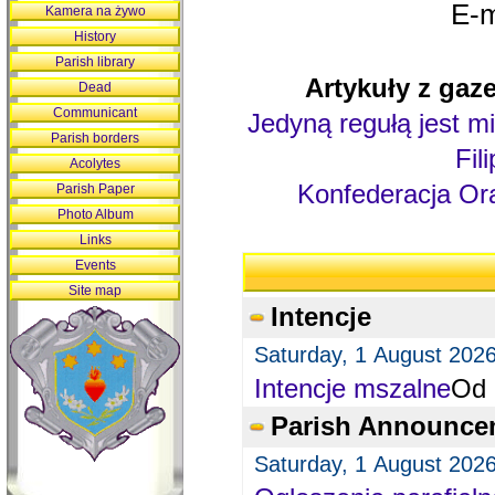
E-m
Kamera na żywo
History
Parish library
Artykuły z gaze
Dead
Communicant
Jedyną regułą jest mi
Parish borders
Fil
Acolytes
Konfederacja Ora
Parish Paper
Photo Album
Links
Events
Site map
Intencje
Saturday, 1 August 202
Intencje mszalne
Od 
Parish Announce
Saturday, 1 August 202