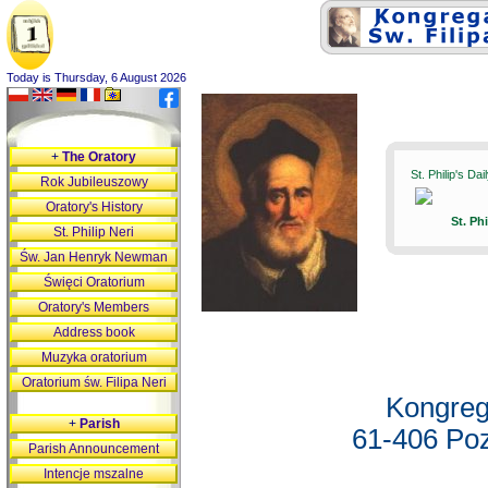
Today is Thursday, 6 August 2026
+
The Oratory
St. Philip's Da
Rok Jubileuszowy
Oratory's History
St. Ph
St. Philip Neri
Św. Jan Henryk Newman
Święci Oratorium
Oratory's Members
Address book
Muzyka oratorium
Oratorium św. Filipa Neri
Kongreg
+
Parish
61-406 Poz
Parish Announcement
Intencje mszalne