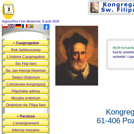
Aujourd'hui c'est dimanche, 9 août 2026
+
Caogregation
Myśli na każd
Rok Jubileuszowy
Każdy powinie
L'histoire Caogregation
wybadać i zgan
Św. Filip Neri
Św. Jan Henryk Newman
Święci Oratorium
Członkowie kongregacji
Filipińskie adresy
Muzyka oratorium
Oratorium św. Filipa Neri
Kongreg
+
Paroisse
61-406 Poz
L'enseignement
Intencje mszalne