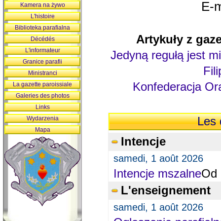
E-m
Kamera na żywo
L'histoire
Biblioteka parafialna
Artykuły z gaze
Décédés
L'informateur
Jedyną regułą jest mi
Granice parafii
Fil
Ministranci
Konfederacja Ora
La gazette paroissiale
Galeries des photos
Links
Wydarzenia
Les 
Mapa
Intencje
samedi, 1 août 2026
Intencje mszalne
Od 
L'enseignement
samedi, 1 août 2026