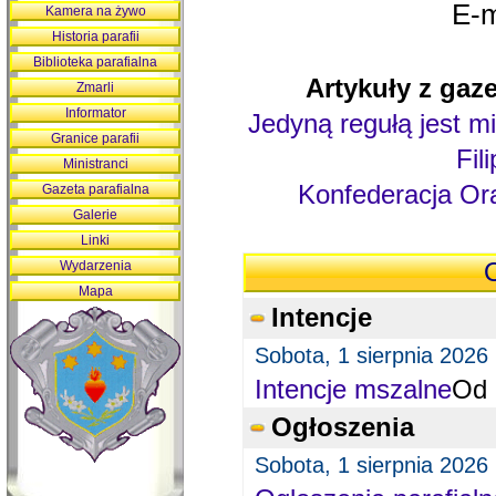
E-m
Kamera na żywo
Historia parafii
Biblioteka parafialna
Artykuły z gaze
Zmarli
Informator
Jedyną regułą jest mi
Granice parafii
Fil
Ministranci
Konfederacja Ora
Gazeta parafialna
Galerie
Linki
Wydarzenia
O
Mapa
Intencje
Sobota, 1 sierpnia 2026
Intencje mszalne
Od 
Ogłoszenia
Sobota, 1 sierpnia 2026