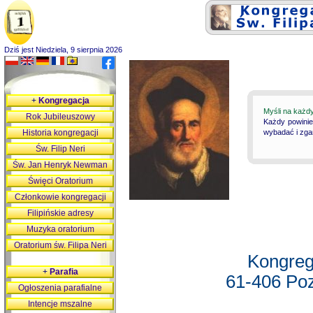
Dziś jest Niedziela, 9 sierpnia 2026
+
Kongregacja
Myśli na każd
Rok Jubileuszowy
Każdy powinie
Historia kongregacji
wybadać i zgan
Św. Filip Neri
Św. Jan Henryk Newman
Święci Oratorium
Członkowie kongregacji
Filipińskie adresy
Muzyka oratorium
Oratorium św. Filipa Neri
Kongreg
+
Parafia
61-406 Poz
Ogłoszenia parafialne
Intencje mszalne