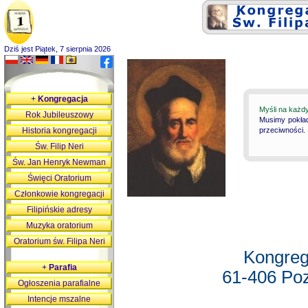
Dziś jest Piątek, 7 sierpnia 2026
+
Kongregacja
Myśli na każd
Rok Jubileuszowy
Musimy pokład
Historia kongregacji
przeciwności.
Św. Filip Neri
Św. Jan Henryk Newman
Święci Oratorium
Członkowie kongregacji
Filipińskie adresy
Muzyka oratorium
Oratorium św. Filipa Neri
Kongreg
+
Parafia
61-406 Poz
Ogłoszenia parafialne
Intencje mszalne