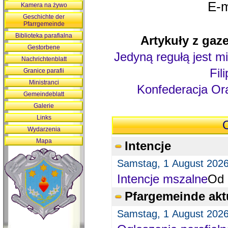
E-m
Kamera na żywo
Geschichte der
Pfarrgemeinde
Biblioteka parafialna
Artykuły z gaze
Gestorbene
Jedyną regułą jest mi
Nachrichtenblatt
Fil
Granice parafii
Ministranci
Konfederacja Ora
Gemeindeblatt
Galerie
Links
O
Wydarzenia
Mapa
Intencje
Samstag, 1 August 202
Intencje mszalne
Od 
Pfargemeinde akt
Samstag, 1 August 202