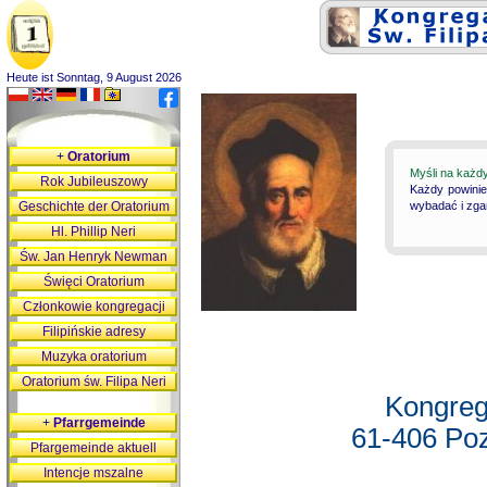
Heute ist Sonntag, 9 August 2026
+
Oratorium
Myśli na każd
Rok Jubileuszowy
Każdy powinie
Geschichte der Oratorium
wybadać i zgan
Hl. Phillip Neri
Św. Jan Henryk Newman
Święci Oratorium
Członkowie kongregacji
Filipińskie adresy
Muzyka oratorium
Oratorium św. Filipa Neri
Kongreg
+
Pfarrgemeinde
61-406 Poz
Pfargemeinde aktuell
Intencje mszalne