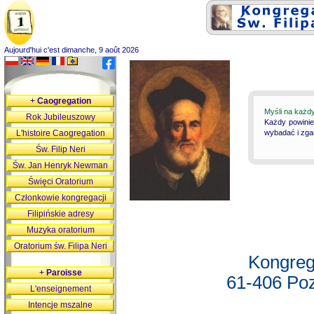
Aujourd'hui c'est dimanche, 9 août 2026
+
Caogregation
Myśli na każd
Rok Jubileuszowy
Każdy powinie
L'histoire Caogregation
wybadać i zgan
Św. Filip Neri
Św. Jan Henryk Newman
Święci Oratorium
Członkowie kongregacji
Filipińskie adresy
Muzyka oratorium
Oratorium św. Filipa Neri
Kongreg
+
Paroisse
61-406 Poz
L'enseignement
Intencje mszalne