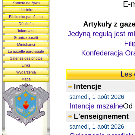
E-m
Kamera na żywo
L'histoire
Biblioteka parafialna
Artykuły z gaze
Décédés
L'informateur
Jedyną regułą jest mi
Granice parafii
Fil
Ministranci
Konfederacja Ora
La gazette paroissiale
Galeries des photos
Links
Wydarzenia
Les 
Mapa
Intencje
samedi, 1 août 2026
Intencje mszalne
Od 
L'enseignement
samedi, 1 août 2026