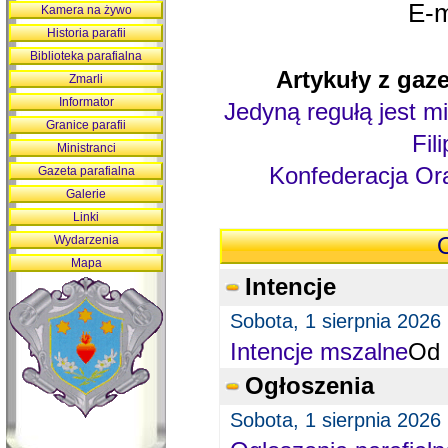
E-m
Kamera na żywo
Historia parafii
Biblioteka parafialna
Artykuły z gaze
Zmarli
Informator
Jedyną regułą jest mi
Granice parafii
Fil
Ministranci
Konfederacja Ora
Gazeta parafialna
Galerie
Linki
Wydarzenia
O
Mapa
Intencje
Sobota, 1 sierpnia 2026
Intencje mszalne
Od 
Ogłoszenia
Sobota, 1 sierpnia 2026