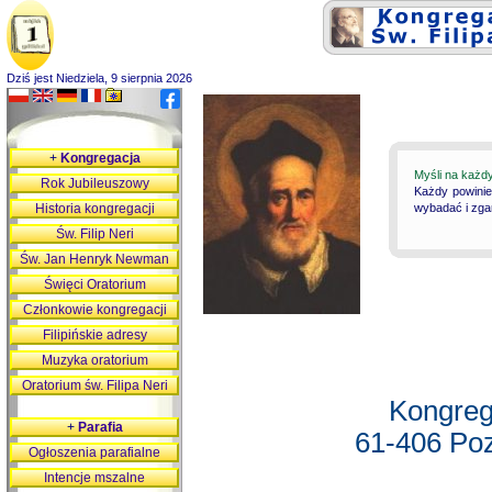
Dziś jest Niedziela, 9 sierpnia 2026
+
Kongregacja
Myśli na każd
Rok Jubileuszowy
Każdy powinie
Historia kongregacji
wybadać i zgan
Św. Filip Neri
Św. Jan Henryk Newman
Święci Oratorium
Członkowie kongregacji
Filipińskie adresy
Muzyka oratorium
Oratorium św. Filipa Neri
Kongreg
+
Parafia
61-406 Poz
Ogłoszenia parafialne
Intencje mszalne