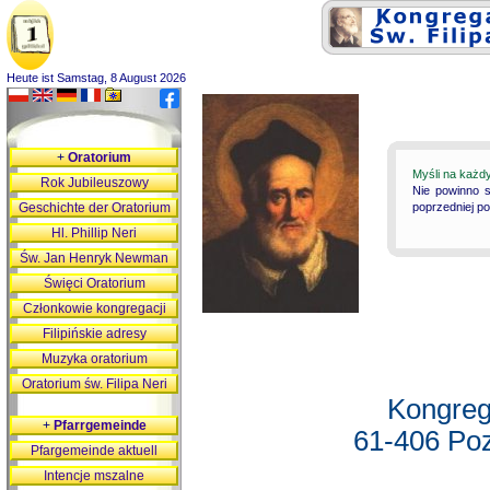
Heute ist Samstag, 8 August 2026
+
Oratorium
Myśli na każd
Rok Jubileuszowy
Nie powinno s
Geschichte der Oratorium
poprzedniej p
Hl. Phillip Neri
Św. Jan Henryk Newman
Święci Oratorium
Członkowie kongregacji
Filipińskie adresy
Muzyka oratorium
Oratorium św. Filipa Neri
Kongreg
+
Pfarrgemeinde
61-406 Poz
Pfargemeinde aktuell
Intencje mszalne