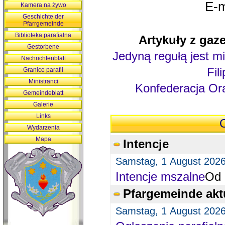
E-m
Kamera na żywo
Geschichte der
Pfarrgemeinde
Biblioteka parafialna
Artykuły z gaze
Gestorbene
Jedyną regułą jest mi
Nachrichtenblatt
Fil
Granice parafii
Ministranci
Konfederacja Ora
Gemeindeblatt
Galerie
Links
O
Wydarzenia
Mapa
Intencje
Samstag, 1 August 202
Intencje mszalne
Od 
Pfargemeinde akt
Samstag, 1 August 202