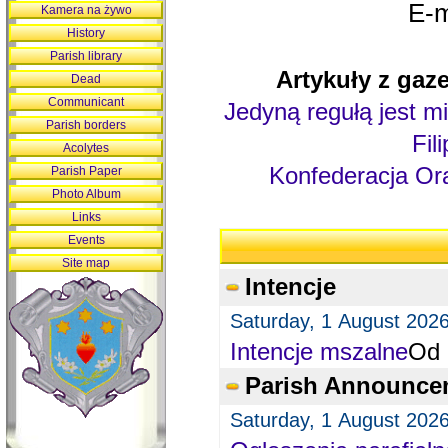
E-m
Kamera na żywo
History
Parish library
Artykuły z gaze
Dead
Communicant
Jedyną regułą jest mi
Parish borders
Fil
Acolytes
Konfederacja Ora
Parish Paper
Photo Album
Links
Events
Site map
Intencje
Saturday, 1 August 202
Intencje mszalne
Od 
Parish Announce
Saturday, 1 August 202