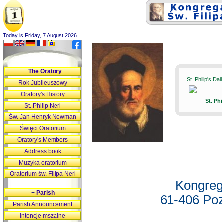
Today is Friday, 7 August 2026
+
The Oratory
St. Philip's Da
Rok Jubileuszowy
Oratory's History
St. Ph
St. Philip Neri
Św. Jan Henryk Newman
Święci Oratorium
Oratory's Members
Address book
Muzyka oratorium
Oratorium św. Filipa Neri
Kongreg
+
Parish
61-406 Poz
Parish Announcement
Intencje mszalne