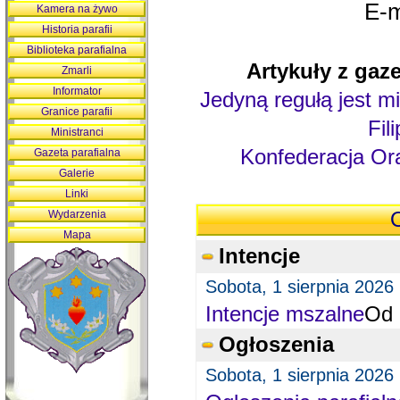
E-m
Kamera na żywo
Historia parafii
Biblioteka parafialna
Artykuły z gaze
Zmarli
Informator
Jedyną regułą jest mi
Granice parafii
Fil
Ministranci
Konfederacja Ora
Gazeta parafialna
Galerie
Linki
Wydarzenia
O
Mapa
Intencje
Sobota, 1 sierpnia 2026
Intencje mszalne
Od 
Ogłoszenia
Sobota, 1 sierpnia 2026