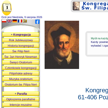
Dziś jest Niedziela, 9 sierpnia 2026
+
Kongregacja
Myśli na każd
Rok Jubileuszowy
Każdy powinie
Historia kongregacji
wybadać i zgan
Św. Filip Neri
Św. Jan Henryk Newman
Święci Oratorium
Członkowie kongregacji
Filipińskie adresy
Muzyka oratorium
Oratorium św. Filipa Neri
Kongreg
+
Parafia
61-406 Poz
Ogłoszenia parafialne
Intencje mszalne