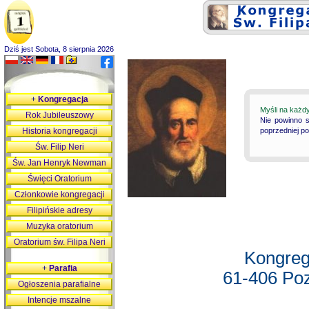
Dziś jest Sobota, 8 sierpnia 2026
+
Kongregacja
Myśli na każd
Rok Jubileuszowy
Nie powinno s
Historia kongregacji
poprzedniej p
Św. Filip Neri
Św. Jan Henryk Newman
Święci Oratorium
Członkowie kongregacji
Filipińskie adresy
Muzyka oratorium
Oratorium św. Filipa Neri
Kongreg
+
Parafia
61-406 Poz
Ogłoszenia parafialne
Intencje mszalne