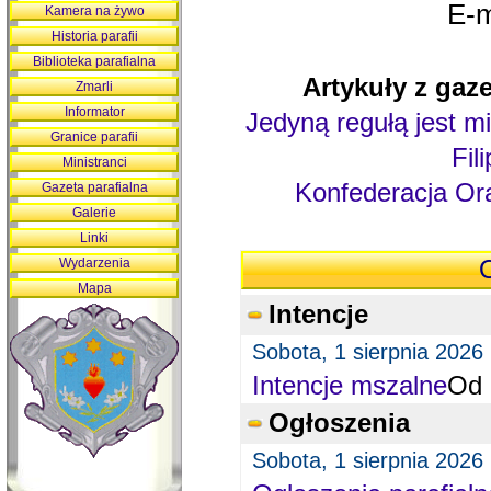
E-m
Kamera na żywo
Historia parafii
Biblioteka parafialna
Artykuły z gaze
Zmarli
Informator
Jedyną regułą jest mi
Granice parafii
Fil
Ministranci
Konfederacja Ora
Gazeta parafialna
Galerie
Linki
Wydarzenia
O
Mapa
Intencje
Sobota, 1 sierpnia 2026
Intencje mszalne
Od 
Ogłoszenia
Sobota, 1 sierpnia 2026