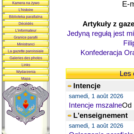
E-m
Kamera na żywo
L'histoire
Biblioteka parafialna
Artykuły z gaze
Décédés
L'informateur
Jedyną regułą jest mi
Granice parafii
Fil
Ministranci
Konfederacja Ora
La gazette paroissiale
Galeries des photos
Links
Wydarzenia
Les 
Mapa
Intencje
samedi, 1 août 2026
Intencje mszalne
Od 
L'enseignement
samedi, 1 août 2026