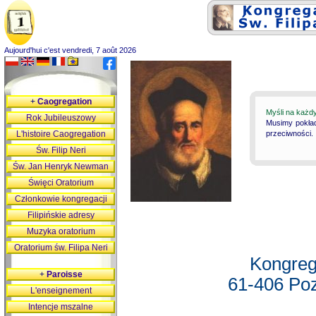
Aujourd'hui c'est vendredi, 7 août 2026
+
Caogregation
Myśli na każd
Rok Jubileuszowy
Musimy pokład
L'histoire Caogregation
przeciwności.
Św. Filip Neri
Św. Jan Henryk Newman
Święci Oratorium
Członkowie kongregacji
Filipińskie adresy
Muzyka oratorium
Oratorium św. Filipa Neri
Kongreg
+
Paroisse
61-406 Poz
L'enseignement
Intencje mszalne