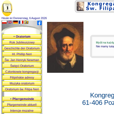
Heute ist Donnerstag, 6 August 2026
+
Oratorium
Rok Jubileuszowy
Myśli na każd
Nie mamy tutaj
Geschichte der Oratorium
Hl. Phillip Neri
Św. Jan Henryk Newman
Święci Oratorium
Członkowie kongregacji
Filipińskie adresy
Muzyka oratorium
Oratorium św. Filipa Neri
Kongreg
+
Pfarrgemeinde
61-406 Poz
Pfargemeinde aktuell
Intencje mszalne