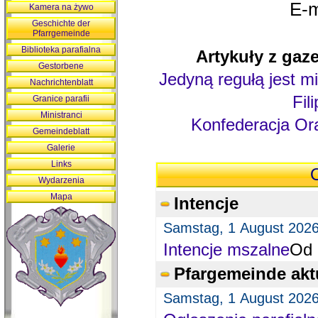
E-m
Kamera na żywo
Geschichte der
Pfarrgemeinde
Biblioteka parafialna
Artykuły z gaze
Gestorbene
Jedyną regułą jest mi
Nachrichtenblatt
Fil
Granice parafii
Ministranci
Konfederacja Ora
Gemeindeblatt
Galerie
Links
O
Wydarzenia
Mapa
Intencje
Samstag, 1 August 202
Intencje mszalne
Od 
Pfargemeinde akt
Samstag, 1 August 202