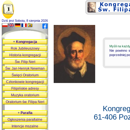
Dziś jest Sobota, 8 sierpnia 2026
+
Kongregacja
Myśli na każd
Rok Jubileuszowy
Nie powinno s
Historia kongregacji
poprzedniej p
Św. Filip Neri
Św. Jan Henryk Newman
Święci Oratorium
Członkowie kongregacji
Filipińskie adresy
Muzyka oratorium
Oratorium św. Filipa Neri
Kongreg
+
Parafia
61-406 Poz
Ogłoszenia parafialne
Intencje mszalne