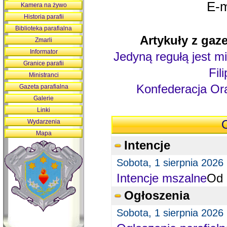
E-m
Kamera na żywo
Historia parafii
Biblioteka parafialna
Artykuły z gaze
Zmarli
Informator
Jedyną regułą jest mi
Granice parafii
Fil
Ministranci
Konfederacja Ora
Gazeta parafialna
Galerie
Linki
Wydarzenia
O
Mapa
Intencje
Sobota, 1 sierpnia 2026
Intencje mszalne
Od 
Ogłoszenia
Sobota, 1 sierpnia 2026