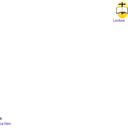
Lecture
i:
ipa Neri