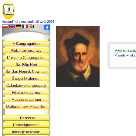
Aujourd'hui c'est lundi, 10 août 2026
+
Caogregation
Rok Jubileuszowy
Myśli na każd
Prawdziwi słu
L'histoire Caogregation
Św. Filip Neri
Św. Jan Henryk Newman
Święci Oratorium
Członkowie kongregacji
Filipińskie adresy
Muzyka oratorium
Oratorium św. Filipa Neri
+
Paroisse
L'enseignement
Intencje mszalne