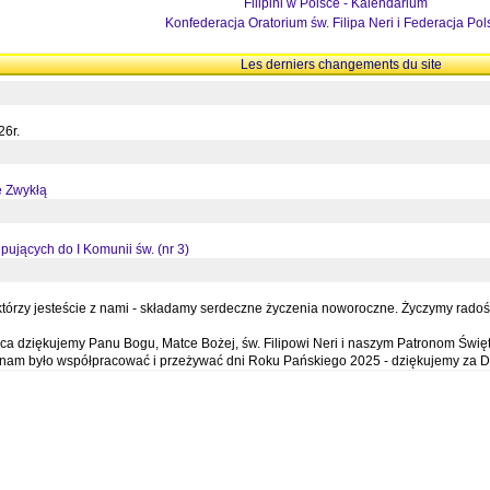
Filipini w Polsce - Kalendarium
Konfederacja Oratorium św. Filipa Neri i Federacja Pol
Les derniers changements du site
26r.
ę Zwykłą
pujących do I Komunii św. (nr 3)
órzy jesteście z nami - składamy serdeczne życzenia noworoczne. Życzymy radości,
a dziękujemy Panu Bogu, Matce Bożej, św. Filipowi Neri i naszym Patronom Święt
e nam było współpracować i przeżywać dni Roku Pańskiego 2025 - dziękujemy za D