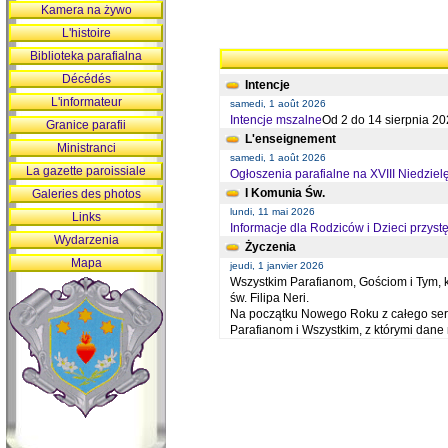
Kamera na żywo
L'histoire
Biblioteka parafialna
Décédés
Intencje
L'informateur
samedi, 1 août 2026
Intencje mszalne
Od 2 do 14 sierpnia 20
Granice parafii
L'enseignement
Ministranci
samedi, 1 août 2026
La gazette paroissiale
Ogłoszenia parafialne na XVIII Niedziel
I Komunia Św.
Galeries des photos
lundi, 11 mai 2026
Links
Informacje dla Rodziców i Dzieci przystę
Wydarzenia
Życzenia
Mapa
jeudi, 1 janvier 2026
Wszystkim Parafianom, Gościom i Tym, kt
św. Filipa Neri.
Na początku Nowego Roku z całego serc
Parafianom i Wszystkim, z którymi dan