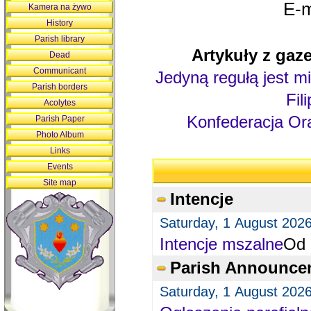
E-m
Kamera na żywo
History
Parish library
Artykuły z gaze
Dead
Communicant
Jedyną regułą jest mi
Parish borders
Fil
Acolytes
Konfederacja Ora
Parish Paper
Photo Album
Links
Events
Site map
Intencje
Saturday, 1 August 202
Intencje mszalne
Od 
Parish Announce
Saturday, 1 August 202