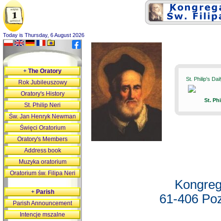
Today is Thursday, 6 August 2026
+
The Oratory
St. Philip's Da
Rok Jubileuszowy
Oratory's History
St. Ph
St. Philip Neri
Św. Jan Henryk Newman
Święci Oratorium
Oratory's Members
Address book
Muzyka oratorium
Oratorium św. Filipa Neri
Kongreg
+
Parish
61-406 Poz
Parish Announcement
Intencje mszalne