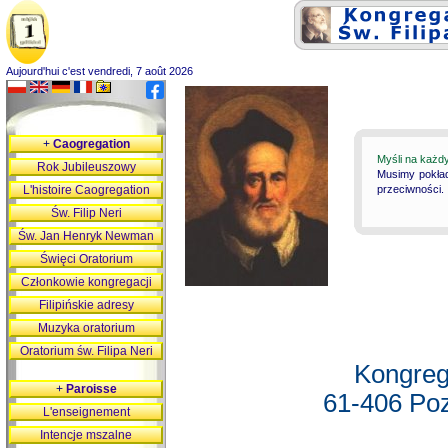
Aujourd'hui c'est vendredi, 7 août 2026
+
Caogregation
Myśli na każd
Rok Jubileuszowy
Musimy pokład
L'histoire Caogregation
przeciwności.
Św. Filip Neri
Św. Jan Henryk Newman
Święci Oratorium
Członkowie kongregacji
Filipińskie adresy
Muzyka oratorium
Oratorium św. Filipa Neri
Kongreg
+
Paroisse
61-406 Poz
L'enseignement
Intencje mszalne