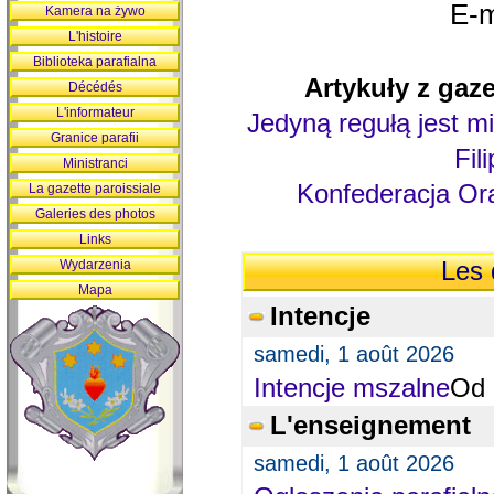
E-m
Kamera na żywo
L'histoire
Biblioteka parafialna
Artykuły z gaze
Décédés
L'informateur
Jedyną regułą jest mi
Granice parafii
Fil
Ministranci
Konfederacja Ora
La gazette paroissiale
Galeries des photos
Links
Wydarzenia
Les 
Mapa
Intencje
samedi, 1 août 2026
Intencje mszalne
Od 
L'enseignement
samedi, 1 août 2026