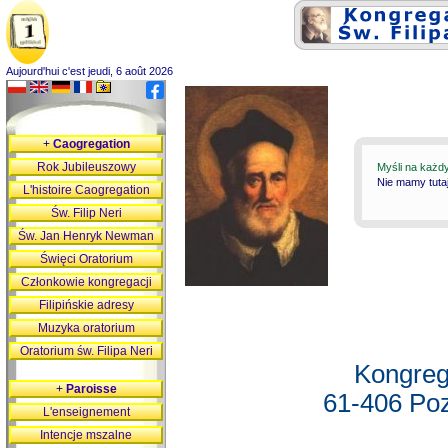
Aujourd'hui c'est jeudi, 6 août 2026
+
Caogregation
Rok Jubileuszowy
Myśli na każd
Nie mamy tutaj
L'histoire Caogregation
Św. Filip Neri
Św. Jan Henryk Newman
Święci Oratorium
Członkowie kongregacji
Filipińskie adresy
Muzyka oratorium
Oratorium św. Filipa Neri
Kongreg
+
Paroisse
61-406 Poz
L'enseignement
Intencje mszalne