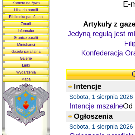
E-m
Kamera na żywo
Historia parafii
Biblioteka parafialna
Artykuły z gaze
Zmarli
Informator
Jedyną regułą jest mi
Granice parafii
Fil
Ministranci
Konfederacja Ora
Gazeta parafialna
Galerie
Linki
Wydarzenia
O
Mapa
Intencje
Sobota, 1 sierpnia 2026
Intencje mszalne
Od 
Ogłoszenia
Sobota, 1 sierpnia 2026