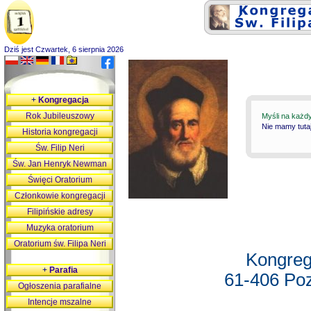
Dziś jest Czwartek, 6 sierpnia 2026
+
Kongregacja
Rok Jubileuszowy
Myśli na każd
Nie mamy tutaj
Historia kongregacji
Św. Filip Neri
Św. Jan Henryk Newman
Święci Oratorium
Członkowie kongregacji
Filipińskie adresy
Muzyka oratorium
Oratorium św. Filipa Neri
Kongreg
+
Parafia
61-406 Poz
Ogłoszenia parafialne
Intencje mszalne