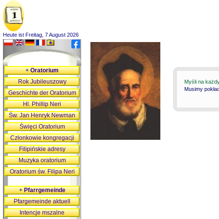
Heute ist Freitag, 7 August 2026
+
Oratorium
Rok Jubileuszowy
Myśli na każd
Musimy pokłada
Geschichte der Oratorium
Hl. Phillip Neri
Św. Jan Henryk Newman
Święci Oratorium
Członkowie kongregacji
Filipińskie adresy
Muzyka oratorium
Oratorium św. Filipa Neri
+
Pfarrgemeinde
Pfargemeinde aktuell
Intencje mszalne