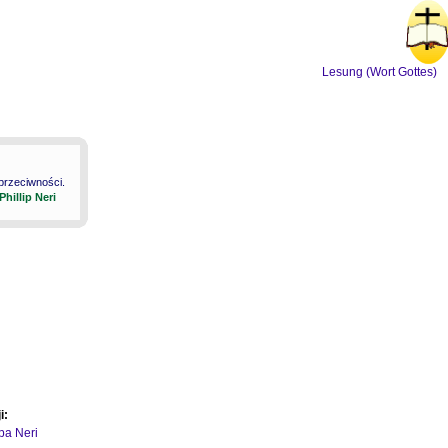
Lesung (Wort Gottes)
 przeciwności.
 Phillip Neri
i:
ipa Neri