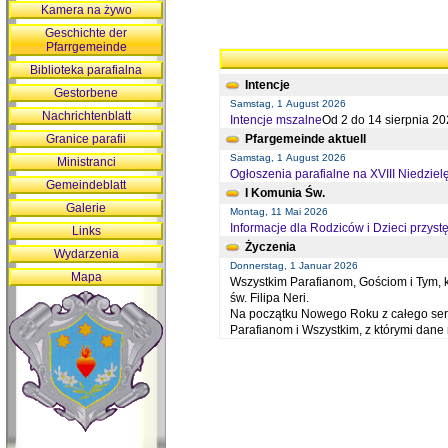
Kamera na żywo
Geschichte der
Pfarrgemeinde
Biblioteka parafialna
Intencje
Gestorbene
Samstag, 1 August 2026
Nachrichtenblatt
Intencje mszalne
Od 2 do 14 sierpnia 20
Granice parafii
Pfargemeinde aktuell
Samstag, 1 August 2026
Ministranci
Ogłoszenia parafialne na XVIII Niedziel
Gemeindeblatt
I Komunia Św.
Galerie
Montag, 11 Mai 2026
Informacje dla Rodziców i Dzieci przystę
Links
Życzenia
Wydarzenia
Donnerstag, 1 Januar 2026
Mapa
Wszystkim Parafianom, Gościom i Tym, kt
św. Filipa Neri.
Na początku Nowego Roku z całego serc
Parafianom i Wszystkim, z którymi dan