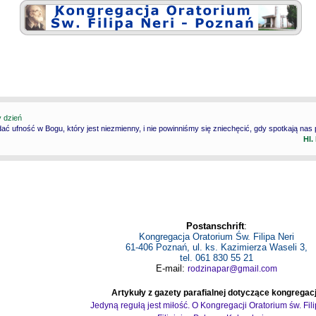
y dzień
ć ufność w Bogu, który jest niezmienny, i nie powinniśmy się zniechęcić, gdy spotkają nas
Hl.
Postanschrift
:
Kongregacja Oratorium Św. Filipa Neri
61-406 Poznań, ul. ks. Kazimierza Waseli 3,
tel. 061 830 55 21
E-mail:
rodzinapar@gmail.com
Artykuły z gazety parafialnej dotyczące kongregacj
Jedyną regułą jest miłość. O Kongregacji Oratorium św. Fil