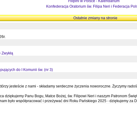
Filipini w Polsce - Kalendarium
Konfederacja Oratorium św. Filipa Neri i Federacja Pol
Ostatnie zmiany na stronie
26r.
ę Zwykłą
pujących do I Komunii św. (nr 3)
órzy jesteście z nami - składamy serdeczne życzenia noworoczne. Życzymy radości,
a dziękujemy Panu Bogu, Matce Bożej, św. Filipowi Neri i naszym Patronom Święt
e nam było współpracować i przeżywać dni Roku Pańskiego 2025 - dziękujemy za D