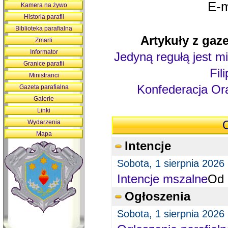
E-m
Kamera na żywo
Historia parafii
Biblioteka parafialna
Artykuły z gaze
Zmarli
Informator
Jedyną regułą jest mi
Granice parafii
Fil
Ministranci
Konfederacja Ora
Gazeta parafialna
Galerie
Linki
Wydarzenia
O
Mapa
Intencje
Sobota, 1 sierpnia 2026
Intencje mszalne
Od 
Ogłoszenia
Sobota, 1 sierpnia 2026