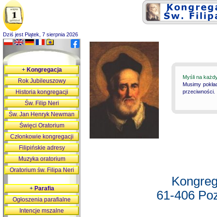
Dziś jest Piątek, 7 sierpnia 2026
+
Kongregacja
Myśli na każd
Rok Jubileuszowy
Musimy pokład
Historia kongregacji
przeciwności.
Św. Filip Neri
Św. Jan Henryk Newman
Święci Oratorium
Członkowie kongregacji
Filipińskie adresy
Muzyka oratorium
Oratorium św. Filipa Neri
Kongreg
+
Parafia
61-406 Poz
Ogłoszenia parafialne
Intencje mszalne