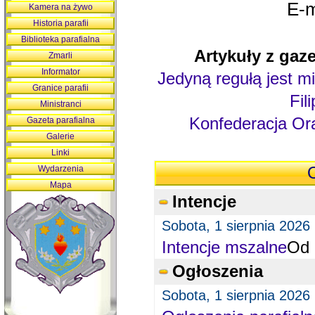
E-m
Kamera na żywo
Historia parafii
Biblioteka parafialna
Artykuły z gaze
Zmarli
Informator
Jedyną regułą jest mi
Granice parafii
Fil
Ministranci
Konfederacja Ora
Gazeta parafialna
Galerie
Linki
Wydarzenia
O
Mapa
Intencje
Sobota, 1 sierpnia 2026
Intencje mszalne
Od 
Ogłoszenia
Sobota, 1 sierpnia 2026