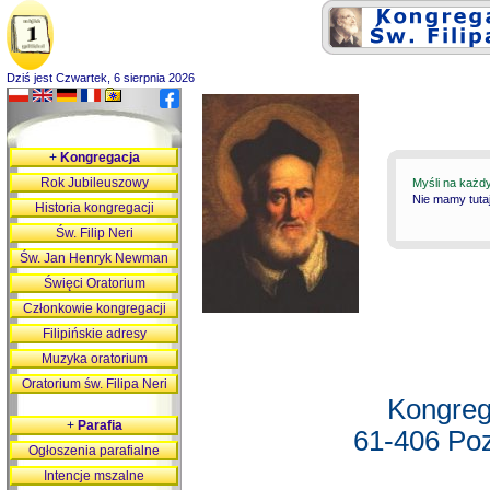
Dziś jest Czwartek, 6 sierpnia 2026
+
Kongregacja
Rok Jubileuszowy
Myśli na każd
Nie mamy tutaj
Historia kongregacji
Św. Filip Neri
Św. Jan Henryk Newman
Święci Oratorium
Członkowie kongregacji
Filipińskie adresy
Muzyka oratorium
Oratorium św. Filipa Neri
Kongreg
+
Parafia
61-406 Poz
Ogłoszenia parafialne
Intencje mszalne