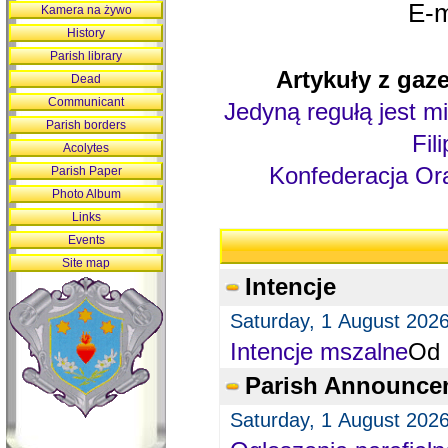
E-m
Kamera na żywo
History
Parish library
Artykuły z gaze
Dead
Communicant
Jedyną regułą jest mi
Parish borders
Fil
Acolytes
Konfederacja Ora
Parish Paper
Photo Album
Links
Events
Site map
Intencje
Saturday, 1 August 202
Intencje mszalne
Od 
Parish Announce
Saturday, 1 August 202