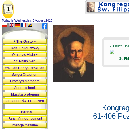
Today is Wednesday, 5 August 2026
+
The Oratory
St. Philip's Da
Rok Jubileuszowy
Oratory's History
St. Ph
St. Philip Neri
Św. Jan Henryk Newman
Święci Oratorium
Oratory's Members
Address book
Muzyka oratorium
Oratorium św. Filipa Neri
Kongreg
+
Parish
61-406 Poz
Parish Announcement
Intencje mszalne