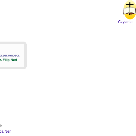
Czytania
 przeciwności.
. Filip Neri
i:
ipa Neri