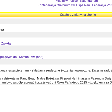
Filipini w Polsce - Kalendarium
Konfederacja Oratorium św. Filipa Neri i Federacja Pol
Ostatnie zmiany na stronie
26r.
ę Zwykłą
pujących do I Komunii św. (nr 3)
órzy jesteście z nami - składamy serdeczne życzenia noworoczne. Życzymy radości,
a dziękujemy Panu Bogu, Matce Bożej, św. Filipowi Neri i naszym Patronom Święt
e nam było współpracować i przeżywać dni Roku Pańskiego 2025 - dziękujemy za D