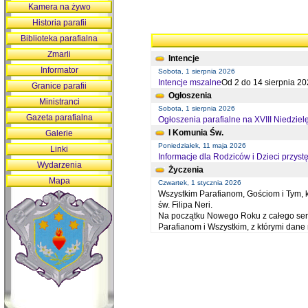
Kamera na żywo
Historia parafii
Biblioteka parafialna
Zmarli
Intencje
Informator
Sobota, 1 sierpnia 2026
Intencje mszalne
Od 2 do 14 sierpnia 20
Granice parafii
Ogłoszenia
Ministranci
Sobota, 1 sierpnia 2026
Gazeta parafialna
Ogłoszenia parafialne na XVIII Niedziel
I Komunia Św.
Galerie
Poniedziałek, 11 maja 2026
Linki
Informacje dla Rodziców i Dzieci przystę
Wydarzenia
Życzenia
Mapa
Czwartek, 1 stycznia 2026
Wszystkim Parafianom, Gościom i Tym, kt
św. Filipa Neri.
Na początku Nowego Roku z całego serc
Parafianom i Wszystkim, z którymi dan