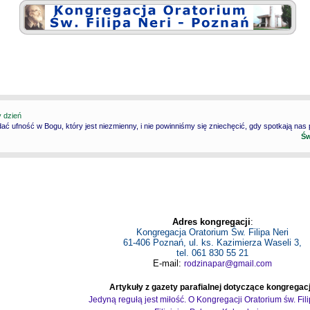
y dzień
ć ufność w Bogu, który jest niezmienny, i nie powinniśmy się zniechęcić, gdy spotkają nas
Św
Adres kongregacji
:
Kongregacja Oratorium Św. Filipa Neri
61-406 Poznań, ul. ks. Kazimierza Waseli 3,
tel. 061 830 55 21
E-mail:
rodzinapar@gmail.com
Artykuły z gazety parafialnej dotyczące kongregacj
Jedyną regułą jest miłość. O Kongregacji Oratorium św. Fil