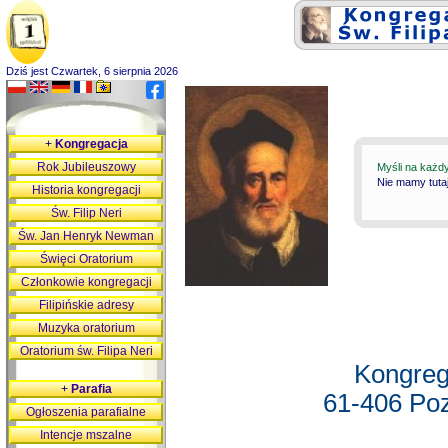
Dziś jest Czwartek, 6 sierpnia 2026
+
Kongregacja
Rok Jubileuszowy
Myśli na każd
Nie mamy tutaj
Historia kongregacji
Św. Filip Neri
Św. Jan Henryk Newman
Święci Oratorium
Członkowie kongregacji
Filipińskie adresy
Muzyka oratorium
Oratorium św. Filipa Neri
Kongreg
+
Parafia
61-406 Poz
Ogłoszenia parafialne
Intencje mszalne