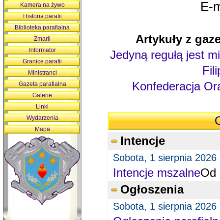
E-m
Kamera na żywo
Historia parafii
Biblioteka parafialna
Artykuły z gaze
Zmarli
Informator
Jedyną regułą jest mi
Granice parafii
Fil
Ministranci
Konfederacja Ora
Gazeta parafialna
Galerie
Linki
Wydarzenia
O
Mapa
Intencje
Sobota, 1 sierpnia 2026
Intencje mszalne
Od 
Ogłoszenia
Sobota, 1 sierpnia 2026