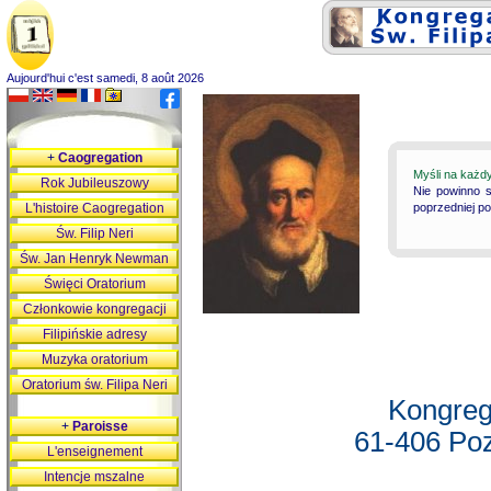
Aujourd'hui c'est samedi, 8 août 2026
+
Caogregation
Myśli na każd
Rok Jubileuszowy
Nie powinno s
L'histoire Caogregation
poprzedniej p
Św. Filip Neri
Św. Jan Henryk Newman
Święci Oratorium
Członkowie kongregacji
Filipińskie adresy
Muzyka oratorium
Oratorium św. Filipa Neri
Kongreg
+
Paroisse
61-406 Poz
L'enseignement
Intencje mszalne