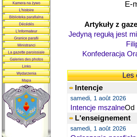
E-m
Kamera na żywo
L'histoire
Biblioteka parafialna
Artykuły z gaze
Décédés
L'informateur
Jedyną regułą jest mi
Granice parafii
Fil
Ministranci
Konfederacja Ora
La gazette paroissiale
Galeries des photos
Links
Wydarzenia
Les 
Mapa
Intencje
samedi, 1 août 2026
Intencje mszalne
Od 
L'enseignement
samedi, 1 août 2026