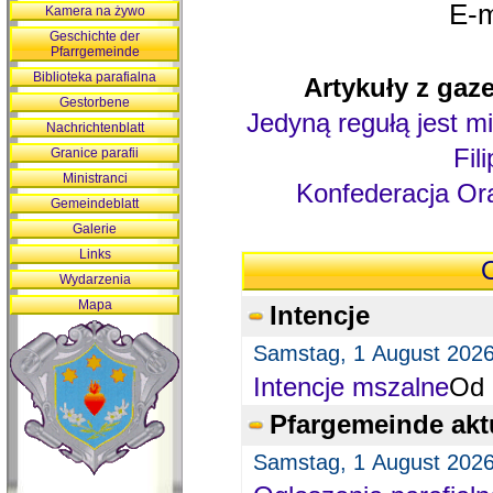
E-m
Kamera na żywo
Geschichte der
Pfarrgemeinde
Biblioteka parafialna
Artykuły z gaze
Gestorbene
Jedyną regułą jest mi
Nachrichtenblatt
Fil
Granice parafii
Ministranci
Konfederacja Ora
Gemeindeblatt
Galerie
Links
O
Wydarzenia
Mapa
Intencje
Samstag, 1 August 202
Intencje mszalne
Od 
Pfargemeinde akt
Samstag, 1 August 202