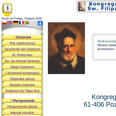
Heute ist Freitag, 7 August 2026
+
Oratorium
Myśli na każd
Rok Jubileuszowy
Musimy pokład
Geschichte der Oratorium
przeciwności.
Hl. Phillip Neri
Św. Jan Henryk Newman
Święci Oratorium
Członkowie kongregacji
Filipińskie adresy
Muzyka oratorium
Oratorium św. Filipa Neri
Kongreg
+
Pfarrgemeinde
61-406 Poz
Pfargemeinde aktuell
Intencje mszalne