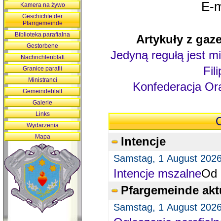
E-m
Kamera na żywo
Geschichte der
Pfarrgemeinde
Biblioteka parafialna
Artykuły z gaze
Gestorbene
Jedyną regułą jest mi
Nachrichtenblatt
Fil
Granice parafii
Ministranci
Konfederacja Ora
Gemeindeblatt
Galerie
Links
O
Wydarzenia
Mapa
Intencje
Samstag, 1 August 202
Intencje mszalne
Od 
Pfargemeinde akt
Samstag, 1 August 202