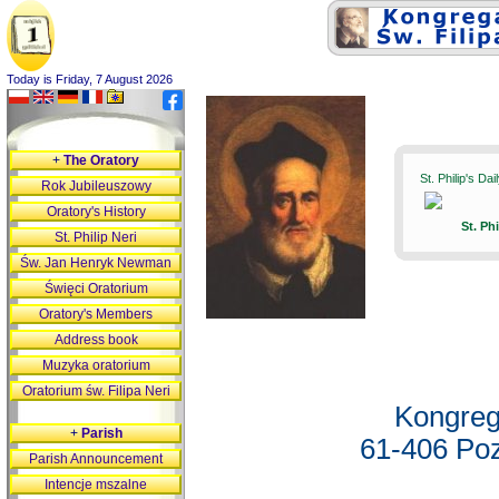
Today is Friday, 7 August 2026
+
The Oratory
St. Philip's Da
Rok Jubileuszowy
Oratory's History
St. Ph
St. Philip Neri
Św. Jan Henryk Newman
Święci Oratorium
Oratory's Members
Address book
Muzyka oratorium
Oratorium św. Filipa Neri
Kongreg
+
Parish
61-406 Poz
Parish Announcement
Intencje mszalne