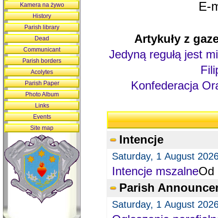
E-m
Kamera na żywo
History
Parish library
Artykuły z gaze
Dead
Communicant
Jedyną regułą jest mi
Parish borders
Fil
Acolytes
Konfederacja Ora
Parish Paper
Photo Album
Links
Events
Site map
Intencje
Saturday, 1 August 202
Intencje mszalne
Od 
Parish Announce
Saturday, 1 August 202