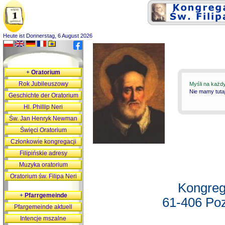
Heute ist Donnerstag, 6 August 2026
+
Oratorium
Rok Jubileuszowy
Myśli na każd
Nie mamy tutaj
Geschichte der Oratorium
Hl. Phillip Neri
Św. Jan Henryk Newman
Święci Oratorium
Członkowie kongregacji
Filipińskie adresy
Muzyka oratorium
Oratorium św. Filipa Neri
Kongreg
+
Pfarrgemeinde
61-406 Poz
Pfargemeinde aktuell
Intencje mszalne