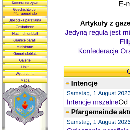
E-m
Kamera na żywo
Geschichte der
Pfarrgemeinde
Biblioteka parafialna
Artykuły z gaze
Gestorbene
Jedyną regułą jest mi
Nachrichtenblatt
Fil
Granice parafii
Ministranci
Konfederacja Ora
Gemeindeblatt
Galerie
Links
O
Wydarzenia
Mapa
Intencje
Samstag, 1 August 202
Intencje mszalne
Od 
Pfargemeinde akt
Samstag, 1 August 202