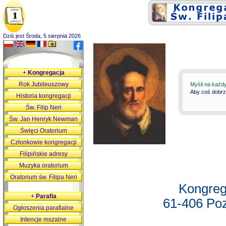
Dziś jest Środa, 5 sierpnia 2026
+
Kongregacja
Rok Jubileuszowy
Myśli na każd
Aby coś dobrz
Historia kongregacji
Św. Filip Neri
Św. Jan Henryk Newman
Święci Oratorium
Członkowie kongregacji
Filipińskie adresy
Muzyka oratorium
Oratorium św. Filipa Neri
Kongreg
+
Parafia
61-406 Poz
Ogłoszenia parafialne
Intencje mszalne