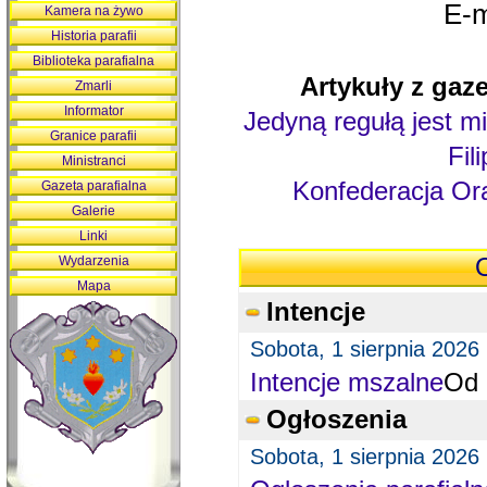
E-m
Kamera na żywo
Historia parafii
Biblioteka parafialna
Artykuły z gaze
Zmarli
Informator
Jedyną regułą jest mi
Granice parafii
Fil
Ministranci
Konfederacja Ora
Gazeta parafialna
Galerie
Linki
Wydarzenia
O
Mapa
Intencje
Sobota, 1 sierpnia 2026
Intencje mszalne
Od 
Ogłoszenia
Sobota, 1 sierpnia 2026