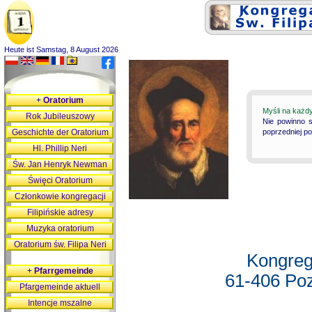
Heute ist Samstag, 8 August 2026
+
Oratorium
Myśli na każd
Rok Jubileuszowy
Nie powinno s
Geschichte der Oratorium
poprzedniej p
Hl. Phillip Neri
Św. Jan Henryk Newman
Święci Oratorium
Członkowie kongregacji
Filipińskie adresy
Muzyka oratorium
Oratorium św. Filipa Neri
Kongreg
+
Pfarrgemeinde
61-406 Poz
Pfargemeinde aktuell
Intencje mszalne