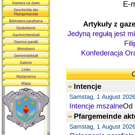
E-m
Kamera na żywo
Geschichte der
Pfarrgemeinde
Biblioteka parafialna
Artykuły z gaze
Gestorbene
Jedyną regułą jest mi
Nachrichtenblatt
Fil
Granice parafii
Ministranci
Konfederacja Ora
Gemeindeblatt
Galerie
Links
O
Wydarzenia
Mapa
Intencje
Samstag, 1 August 202
Intencje mszalne
Od 
Pfargemeinde akt
Samstag, 1 August 202