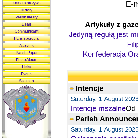
E-m
Kamera na żywo
History
Parish library
Artykuły z gaze
Dead
Communicant
Jedyną regułą jest mi
Parish borders
Fil
Acolytes
Konfederacja Ora
Parish Paper
Photo Album
Links
Events
Site map
Intencje
Saturday, 1 August 202
Intencje mszalne
Od 
Parish Announce
Saturday, 1 August 202