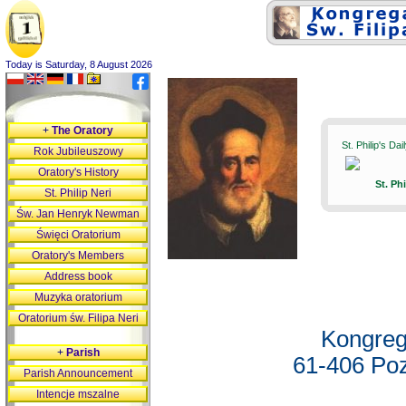
Today is Saturday, 8 August 2026
+
The Oratory
St. Philip's Da
Rok Jubileuszowy
Oratory's History
St. Ph
St. Philip Neri
Św. Jan Henryk Newman
Święci Oratorium
Oratory's Members
Address book
Muzyka oratorium
Oratorium św. Filipa Neri
Kongreg
+
Parish
61-406 Poz
Parish Announcement
Intencje mszalne