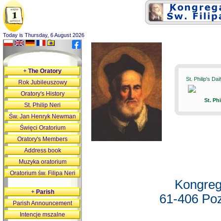
Today is Thursday, 6 August 2026
+
The Oratory
St. Philip's Da
Rok Jubileuszowy
Oratory's History
St. Ph
St. Philip Neri
Św. Jan Henryk Newman
Święci Oratorium
Oratory's Members
Address book
Muzyka oratorium
Oratorium św. Filipa Neri
Kongreg
+
Parish
61-406 Poz
Parish Announcement
Intencje mszalne