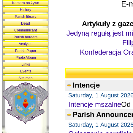
E-m
Kamera na żywo
History
Parish library
Artykuły z gaze
Dead
Communicant
Jedyną regułą jest mi
Parish borders
Fil
Acolytes
Konfederacja Ora
Parish Paper
Photo Album
Links
Events
Site map
Intencje
Saturday, 1 August 202
Intencje mszalne
Od 
Parish Announce
Saturday, 1 August 202