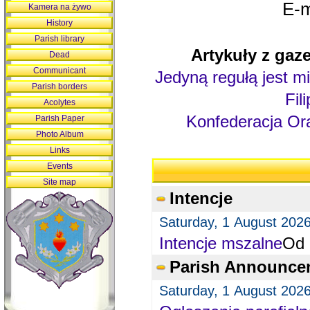
E-m
Kamera na żywo
History
Parish library
Artykuły z gaze
Dead
Communicant
Jedyną regułą jest mi
Parish borders
Fil
Acolytes
Konfederacja Ora
Parish Paper
Photo Album
Links
Events
Site map
Intencje
Saturday, 1 August 202
Intencje mszalne
Od 
Parish Announce
Saturday, 1 August 202