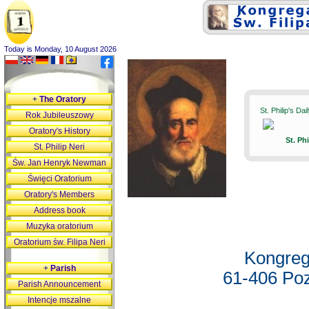
Today is Monday, 10 August 2026
+
The Oratory
St. Philip's Da
Rok Jubileuszowy
Oratory's History
St. Ph
St. Philip Neri
Św. Jan Henryk Newman
Święci Oratorium
Oratory's Members
Address book
Muzyka oratorium
Oratorium św. Filipa Neri
Kongreg
+
Parish
61-406 Poz
Parish Announcement
Intencje mszalne