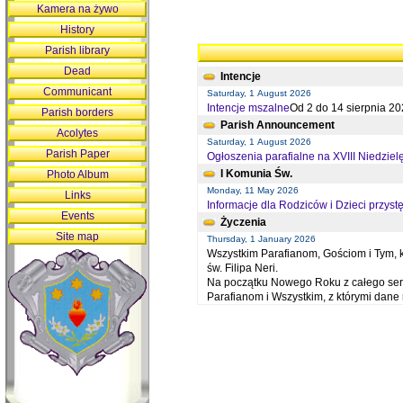
Kamera na żywo
History
Parish library
Dead
Intencje
Communicant
Saturday, 1 August 2026
Intencje mszalne
Od 2 do 14 sierpnia 20
Parish borders
Parish Announcement
Acolytes
Saturday, 1 August 2026
Parish Paper
Ogłoszenia parafialne na XVIII Niedziel
I Komunia Św.
Photo Album
Monday, 11 May 2026
Links
Informacje dla Rodziców i Dzieci przystę
Events
Życzenia
Site map
Thursday, 1 January 2026
Wszystkim Parafianom, Gościom i Tym, kt
św. Filipa Neri.
Na początku Nowego Roku z całego serc
Parafianom i Wszystkim, z którymi dan