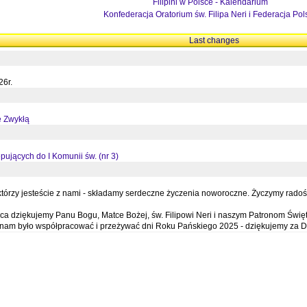
Filipini w Polsce - Kalendarium
Konfederacja Oratorium św. Filipa Neri i Federacja Pol
Last changes
26r.
ę Zwykłą
pujących do I Komunii św. (nr 3)
órzy jesteście z nami - składamy serdeczne życzenia noworoczne. Życzymy radości,
a dziękujemy Panu Bogu, Matce Bożej, św. Filipowi Neri i naszym Patronom Święt
e nam było współpracować i przeżywać dni Roku Pańskiego 2025 - dziękujemy za D