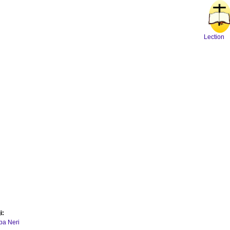
Lection
i:
ipa Neri