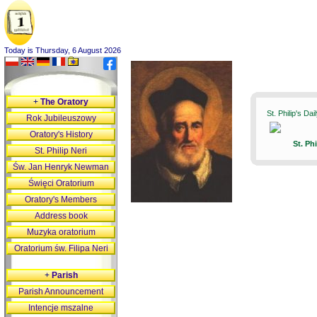
Today is Thursday, 6 August 2026
+
The Oratory
St. Philip's Da
Rok Jubileuszowy
Oratory's History
St. Ph
St. Philip Neri
Św. Jan Henryk Newman
Święci Oratorium
Oratory's Members
Address book
Muzyka oratorium
Oratorium św. Filipa Neri
+
Parish
Parish Announcement
Intencje mszalne