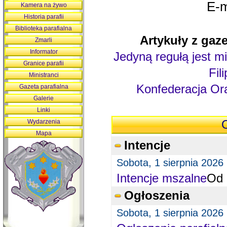
E-m
Kamera na żywo
Historia parafii
Biblioteka parafialna
Artykuły z gaze
Zmarli
Informator
Jedyną regułą jest mi
Granice parafii
Fil
Ministranci
Konfederacja Ora
Gazeta parafialna
Galerie
Linki
Wydarzenia
O
Mapa
Intencje
Sobota, 1 sierpnia 2026
Intencje mszalne
Od 
Ogłoszenia
Sobota, 1 sierpnia 2026