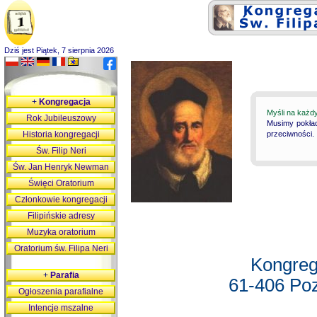
Dziś jest Piątek, 7 sierpnia 2026
+
Kongregacja
Myśli na każd
Rok Jubileuszowy
Musimy pokład
Historia kongregacji
przeciwności.
Św. Filip Neri
Św. Jan Henryk Newman
Święci Oratorium
Członkowie kongregacji
Filipińskie adresy
Muzyka oratorium
Oratorium św. Filipa Neri
Kongreg
+
Parafia
61-406 Poz
Ogłoszenia parafialne
Intencje mszalne