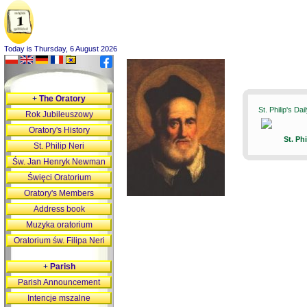
Today is Thursday, 6 August 2026
+
The Oratory
St. Philip's Da
Rok Jubileuszowy
Oratory's History
St. Ph
St. Philip Neri
Św. Jan Henryk Newman
Święci Oratorium
Oratory's Members
Address book
Muzyka oratorium
Oratorium św. Filipa Neri
+
Parish
Parish Announcement
Intencje mszalne