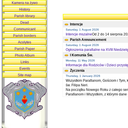
Kamera na żywo
History
Parish library
Dead
Intencje
Communicant
Saturday, 1 August 2026
Intencje mszalne
Od 2 do 14 sierpnia 20
Parish borders
Parish Announcement
Acolytes
Saturday, 1 August 2026
Parish Paper
Ogłoszenia parafialne na XVIII Niedziel
I Komunia Św.
Photo Album
Monday, 11 May 2026
Links
Informacje dla Rodziców i Dzieci przystę
Events
Życzenia
Site map
Thursday, 1 January 2026
Wszystkim Parafianom, Gościom i Tym, kt
św. Filipa Neri.
Na początku Nowego Roku z całego serc
Parafianom i Wszystkim, z którymi dan