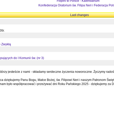
Filipini w Polsce - Kalendarium
Konfederacja Oratorium św. Filipa Neri i Federacja Pol
Last changes
26r.
ę Zwykłą
pujących do I Komunii św. (nr 3)
órzy jesteście z nami - składamy serdeczne życzenia noworoczne. Życzymy radości,
a dziękujemy Panu Bogu, Matce Bożej, św. Filipowi Neri i naszym Patronom Święt
e nam było współpracować i przeżywać dni Roku Pańskiego 2025 - dziękujemy za D