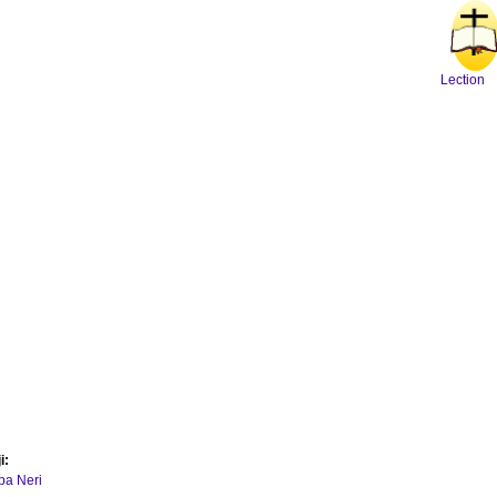
Lection
i:
ipa Neri