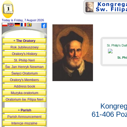
Today is Friday, 7 August 2026
+
The Oratory
St. Philip's Da
Rok Jubileuszowy
Oratory's History
St. Ph
St. Philip Neri
Św. Jan Henryk Newman
Święci Oratorium
Oratory's Members
Address book
Muzyka oratorium
Oratorium św. Filipa Neri
Kongreg
+
Parish
61-406 Poz
Parish Announcement
Intencje mszalne