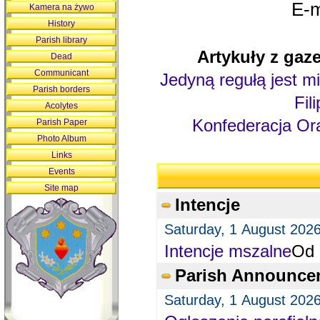
E-m
Kamera na żywo
History
Parish library
Artykuły z gaze
Dead
Communicant
Jedyną regułą jest mi
Parish borders
Fil
Acolytes
Konfederacja Ora
Parish Paper
Photo Album
Links
Events
Site map
Intencje
Saturday, 1 August 202
Intencje mszalne
Od 
Parish Announce
Saturday, 1 August 202