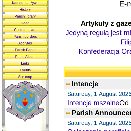
E-m
Kamera na żywo
History
Parish library
Artykuły z gaze
Dead
Communicant
Jedyną regułą jest mi
Parish borders
Fil
Acolytes
Konfederacja Ora
Parish Paper
Photo Album
Links
Events
Site map
Intencje
Saturday, 1 August 202
Intencje mszalne
Od 
Parish Announce
Saturday, 1 August 202