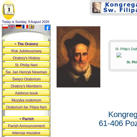
Today is Sunday, 9 August 2026
+
The Oratory
St. Philip's Da
Rok Jubileuszowy
Oratory's History
St. Ph
St. Philip Neri
Św. Jan Henryk Newman
Święci Oratorium
Oratory's Members
Address book
Muzyka oratorium
Oratorium św. Filipa Neri
Kongreg
+
Parish
61-406 Poz
Parish Announcement
Intencje mszalne