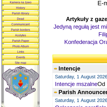
E-m
Kamera na żywo
History
Parish library
Artykuły z gaze
Dead
Communicant
Jedyną regułą jest mi
Parish borders
Fil
Acolytes
Konfederacja Ora
Parish Paper
Photo Album
Links
Events
Site map
Intencje
Saturday, 1 August 202
Intencje mszalne
Od 
Parish Announce
Saturday, 1 August 202