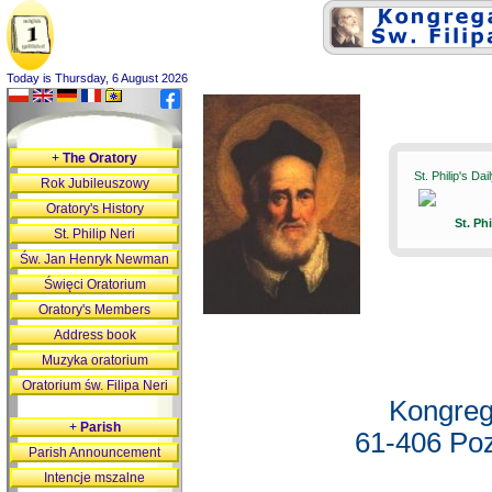
Today is Thursday, 6 August 2026
+
The Oratory
St. Philip's Da
Rok Jubileuszowy
Oratory's History
St. Ph
St. Philip Neri
Św. Jan Henryk Newman
Święci Oratorium
Oratory's Members
Address book
Muzyka oratorium
Oratorium św. Filipa Neri
Kongreg
+
Parish
61-406 Poz
Parish Announcement
Intencje mszalne