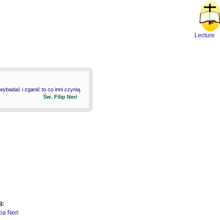
Lecture
badać i zganić to co inni czynią.
Św. Filip Neri
i:
ipa Neri