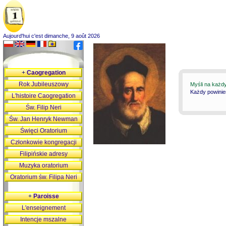
Aujourd'hui c'est dimanche, 9 août 2026
+
Caogregation
Rok Jubileuszowy
Myśli na każd
Każdy powinie
L'histoire Caogregation
Św. Filip Neri
Św. Jan Henryk Newman
Święci Oratorium
Członkowie kongregacji
Filipińskie adresy
Muzyka oratorium
Oratorium św. Filipa Neri
+
Paroisse
L'enseignement
Intencje mszalne