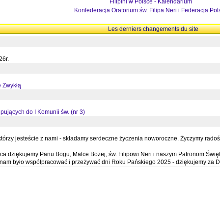
Filipini w Polsce - Kalendarium
Konfederacja Oratorium św. Filipa Neri i Federacja Pol
Les derniers changements du site
26r.
ę Zwykłą
pujących do I Komunii św. (nr 3)
órzy jesteście z nami - składamy serdeczne życzenia noworoczne. Życzymy radości,
a dziękujemy Panu Bogu, Matce Bożej, św. Filipowi Neri i naszym Patronom Święt
e nam było współpracować i przeżywać dni Roku Pańskiego 2025 - dziękujemy za D