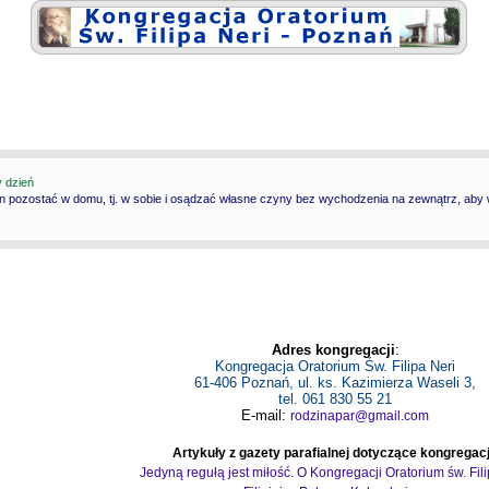
y dzień
n pozostać w domu, tj. w sobie i osądzać własne czyny bez wychodzenia na zewnątrz, aby wy
Adres kongregacji
:
Kongregacja Oratorium Św. Filipa Neri
61-406 Poznań, ul. ks. Kazimierza Waseli 3,
tel. 061 830 55 21
E-mail:
rodzinapar@gmail.com
Artykuły z gazety parafialnej dotyczące kongregacj
Jedyną regułą jest miłość. O Kongregacji Oratorium św. Fil