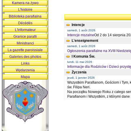
Kamera na żywo
L'histoire
Biblioteka parafialna
Décédés
Intencje
L'informateur
samedi, 1 août 2026
Intencje mszalne
Od 2 do 14 sierpnia 20
Granice parafii
L'enseignement
Ministranci
samedi, 1 août 2026
La gazette paroissiale
Ogłoszenia parafialne na XVIII Niedziel
I Komunia Św.
Galeries des photos
lundi, 11 mai 2026
Links
Informacje dla Rodziców i Dzieci przystę
Wydarzenia
Życzenia
Mapa
jeudi, 1 janvier 2026
Wszystkim Parafianom, Gościom i Tym, kt
św. Filipa Neri.
Na początku Nowego Roku z całego serc
Parafianom i Wszystkim, z którymi dan