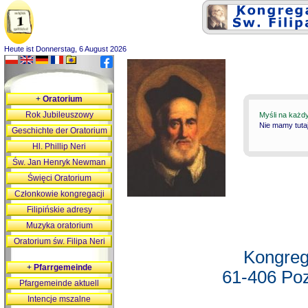
Heute ist Donnerstag, 6 August 2026
+
Oratorium
Rok Jubileuszowy
Myśli na każd
Nie mamy tutaj
Geschichte der Oratorium
Hl. Phillip Neri
Św. Jan Henryk Newman
Święci Oratorium
Członkowie kongregacji
Filipińskie adresy
Muzyka oratorium
Oratorium św. Filipa Neri
Kongreg
+
Pfarrgemeinde
61-406 Poz
Pfargemeinde aktuell
Intencje mszalne