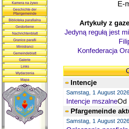
E-m
Kamera na żywo
Geschichte der
Pfarrgemeinde
Biblioteka parafialna
Artykuły z gaze
Gestorbene
Jedyną regułą jest mi
Nachrichtenblatt
Fil
Granice parafii
Ministranci
Konfederacja Ora
Gemeindeblatt
Galerie
Links
O
Wydarzenia
Mapa
Intencje
Samstag, 1 August 202
Intencje mszalne
Od 
Pfargemeinde akt
Samstag, 1 August 202