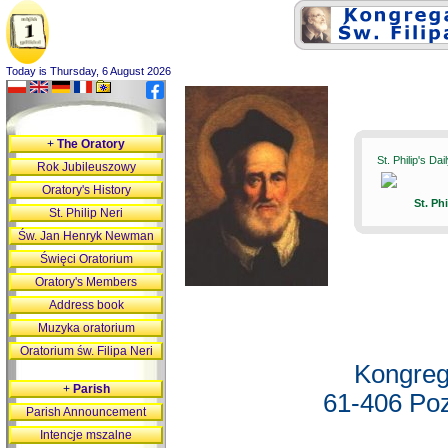
Today is Thursday, 6 August 2026
+
The Oratory
St. Philip's Da
Rok Jubileuszowy
Oratory's History
St. Ph
St. Philip Neri
Św. Jan Henryk Newman
Święci Oratorium
Oratory's Members
Address book
Muzyka oratorium
Oratorium św. Filipa Neri
Kongreg
+
Parish
61-406 Poz
Parish Announcement
Intencje mszalne