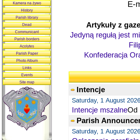
E-m
Kamera na żywo
History
Parish library
Artykuły z gaze
Dead
Communicant
Jedyną regułą jest mi
Parish borders
Fil
Acolytes
Konfederacja Ora
Parish Paper
Photo Album
Links
Events
Site map
Intencje
Saturday, 1 August 202
Intencje mszalne
Od 
Parish Announce
Saturday, 1 August 202