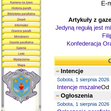
E-m
Kamera na żywo
Historia parafii
Biblioteka parafialna
Artykuły z gaze
Zmarli
Informator
Jedyną regułą jest mi
Granice parafii
Fil
Ministranci
Konfederacja Ora
Gazeta parafialna
Galerie
Linki
Wydarzenia
O
Mapa
Intencje
Sobota, 1 sierpnia 2026
Intencje mszalne
Od 
Ogłoszenia
Sobota, 1 sierpnia 2026