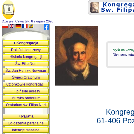
Dziś jest Czwartek, 6 sierpnia 2026
+
Kongregacja
Rok Jubileuszowy
Myśli na każd
Nie mamy tutaj
Historia kongregacji
Św. Filip Neri
Św. Jan Henryk Newman
Święci Oratorium
Członkowie kongregacji
Filipińskie adresy
Muzyka oratorium
Oratorium św. Filipa Neri
Kongreg
+
Parafia
61-406 Poz
Ogłoszenia parafialne
Intencje mszalne