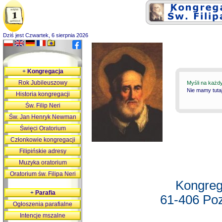
Dziś jest Czwartek, 6 sierpnia 2026
+
Kongregacja
Rok Jubileuszowy
Myśli na każd
Nie mamy tutaj
Historia kongregacji
Św. Filip Neri
Św. Jan Henryk Newman
Święci Oratorium
Członkowie kongregacji
Filipińskie adresy
Muzyka oratorium
Oratorium św. Filipa Neri
Kongreg
+
Parafia
61-406 Poz
Ogłoszenia parafialne
Intencje mszalne