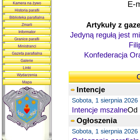
E-m
Kamera na żywo
Historia parafii
Biblioteka parafialna
Artykuły z gaze
Zmarli
Informator
Jedyną regułą jest mi
Granice parafii
Fil
Ministranci
Konfederacja Ora
Gazeta parafialna
Galerie
Linki
Wydarzenia
O
Mapa
Intencje
Sobota, 1 sierpnia 2026
Intencje mszalne
Od 
Ogłoszenia
Sobota, 1 sierpnia 2026