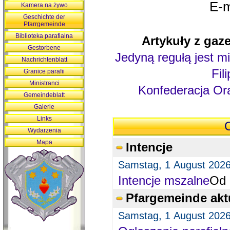
E-m
Kamera na żywo
Geschichte der
Pfarrgemeinde
Biblioteka parafialna
Artykuły z gaze
Gestorbene
Jedyną regułą jest mi
Nachrichtenblatt
Fil
Granice parafii
Ministranci
Konfederacja Ora
Gemeindeblatt
Galerie
Links
O
Wydarzenia
Mapa
Intencje
Samstag, 1 August 202
Intencje mszalne
Od 
Pfargemeinde akt
Samstag, 1 August 202