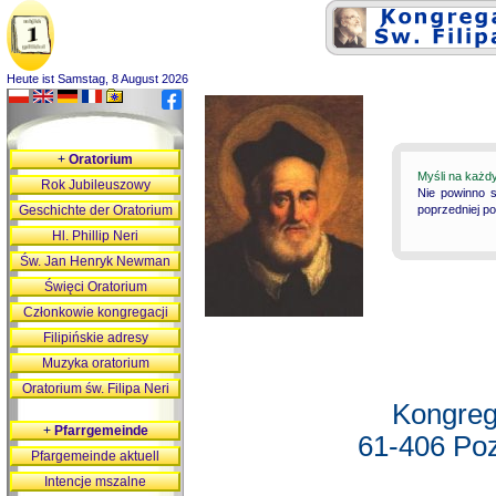
Heute ist Samstag, 8 August 2026
+
Oratorium
Myśli na każd
Rok Jubileuszowy
Nie powinno s
Geschichte der Oratorium
poprzedniej p
Hl. Phillip Neri
Św. Jan Henryk Newman
Święci Oratorium
Członkowie kongregacji
Filipińskie adresy
Muzyka oratorium
Oratorium św. Filipa Neri
Kongreg
+
Pfarrgemeinde
61-406 Poz
Pfargemeinde aktuell
Intencje mszalne